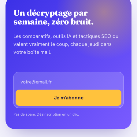
Un décryptage par
semaine, zéro bruit.
Les comparatifs, outils IA et tactiques SEO qui
valent vraiment le coup, chaque jeudi dans
votre boîte mail.
Je m'abonne
Pas de spam. Désinscription en un clic.